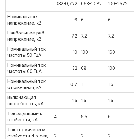
1
032-0,7У2
063-1,0У2
100-1,5У2
3
Номинальное
6
6
6
6
напряжение, кВ
Наибольшее раб.
7,2
7,2
7,2
7,
напряжение, кВ
Номинальный ток
10
100
160
2
частоты 50 ГцА
Номинальный ток
32
68
100
1
частоты 60 ГцА
Номинальный ток
0,7
1
1,5
3
отключения, кА
Включающая
1,5
1,5
1,5
3
способность, кА
Ток эл.динамич.
4
5,5
6
8
стойкости, кА
Ток термической.
стойкости 4-х сек,
2
2
2
3