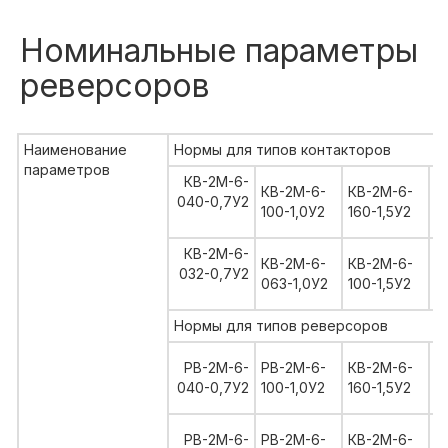
Номинальные параметры
реверсоров
Наименование
Нормы для типов контакторов
параметров
КВ-2М-6-
К
КВ-2М-6-
КВ-2М-6-
040-0,7У2
2
100-1,0У2
160-1,5У2
3
КВ-2М-6-
К
КВ-2М-6-
КВ-2М-6-
032-0,7У2
1
063-1,0У2
100-1,5У2
3
Нормы для типов реверсоров
К
РВ-2М-6-
РВ-2М-6-
КВ-2М-6-
2
040-0,7У2
100-1,0У2
160-1,5У2
3
К
РВ-2М-6-
РВ-2М-6-
КВ-2М-6-