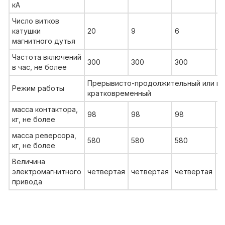
кА
Число витков
катушки
20
9
6
4
магнитного дутья
Частота включений
300
300
300
3
в час, не более
Прерывисто-продолжительный или по
Режим работы
кратковременный
масса контактора,
98
98
98
11
кг, не более
масса реверсора,
580
580
580
6
кг, не более
Величина
электромагнитного
четвертая
четвертая
четвертая
п
привода