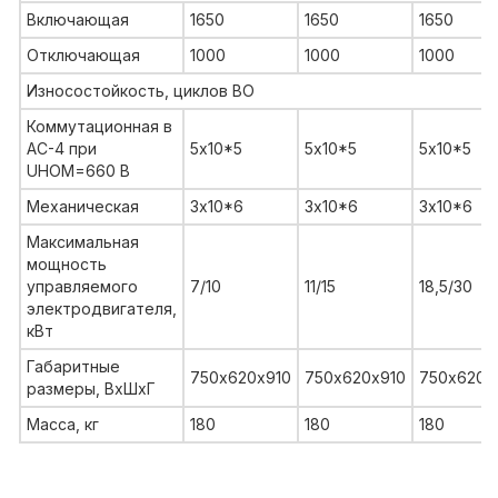
Включающая
1650
1650
1650
Отключающая
1000
1000
1000
Износостойкость, циклов ВО
Коммутационная в
АС-4 при
5х10*5
5х10*5
5х10*5
UНОМ=660 В
Механическая
3х10*6
3х10*6
3х10*6
Максимальная
мощность
управляемого
7/10
11/15
18,5/30
электродвигателя,
кВт
Габаритные
750х620х910
750х620х910
750х620х
размеры, ВхШхГ
Масса, кг
180
180
180