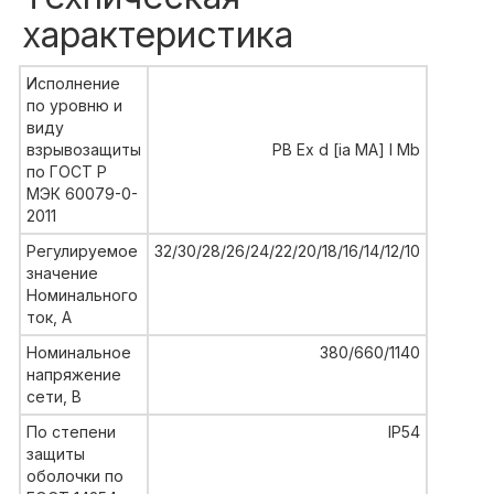
характеристика
Исполнение
по уровню и
виду
взрывозащиты
РВ Ex d [ia MA] I Mb
по ГОСТ Р
МЭК 60079-0-
2011
Регулируемое
32/30/28/26/24/22/20/18/16/14/12/10
значение
Номинального
ток, А
Номинальное
380/660/1140
напряжение
сети, В
По степени
IP54
защиты
оболочки по