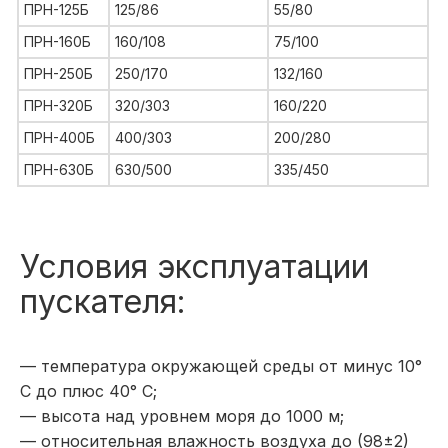
ПРН-125Б
125/86
55/80
ПРН-160Б
160/108
75/100
ПРН-250Б
250/170
132/160
ПРН-320Б
320/303
160/220
ПРН-400Б
400/303
200/280
ПРН-630Б
630/500
335/450
Условия эксплуатации
пускателя:
— температура окружающей среды от минус 10°
С до плюс 40° С;
— высота над уровнем моря до 1000 м;
— относительная влажность воздуха до (98±2)