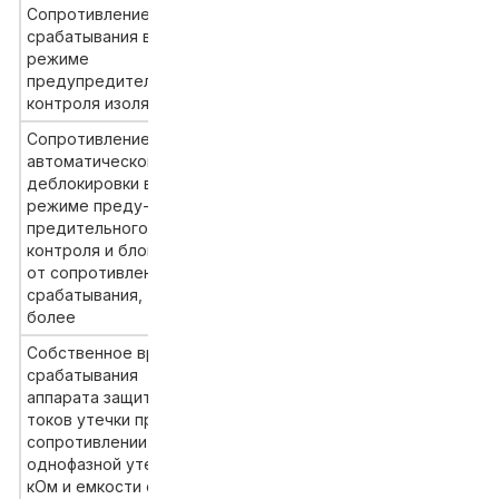
Сопротивление
срабатывания в
не ниже сопротивления
режиме
срабатывания аппарата
предупредительного
в режиме реле утечки
контроля изоляции
Сопротивление
автоматической
деблокировки в
режиме преду-
предительного
125
контроля и блокировки,
от сопротивления
срабатывания, %, не
более
Собственное время
срабатывания
аппарата защиты от
токов утечки при
сопротивлении
однофазной утечки 1,0
0,1
кОм и емкости сети от