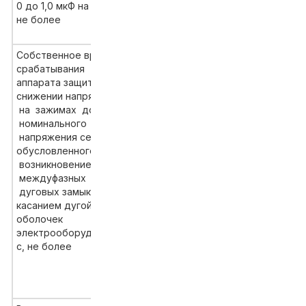
0 до 1,0 мкФ на фазу, с,
не более
Собственное время
срабатывания
аппарата защиты при
снижении напряжения
на зажимах до 0,6
номинального
напряжения сети,
обусловленного
возникновением
междуфазных
0,1
дуговых замыка-ний с
касанием дугой стенок
оболочек
электрооборудования,
с, не более