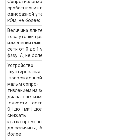
Сопротивление
срабатывания при
15 при 380В
однофазной утечке,
20 при 660В
кОм, не более:
Величина длительного
тока утечки при
изменении емкости
0,025
сети от 0 до 1 мкФ на
фазу, А, не более
Устройство
шунтирования
поврежденной фазы
малым сопро-
тивлением на землю в
диапазоне изменения
емкости сети от
0,1
0,1 до 1 мкФ должно
снижать
кратковременный ток
до величины, А, не
более