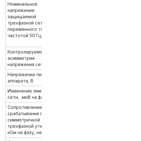
Номинальное
напряжение
защищаемой
трехфазной сети
660/380
переменного тока
частотой 50 Гц, В
Контролируемая
асимметрия
15
напряжения сети , %
Напряжение питания
36, 24
аппарата, В
Изменение емкости
0-1,0
сети, мкФ на фазу
Сопротивление
срабатывания при
10 при 380В
симметричной
30 при 660В
трехфазной утечке,
кОм на фазу, не менее: