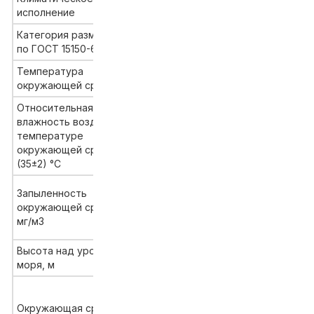
УХЛ
исполнение
Категория размещения
5
по ГОСТ 15150-69
Температура
от - 10° до + 65°С
окружающей среды
Относительная
влажность воздуха при
до 100 %(с
температуре
конденсацией влаги)
окружающей среды
(35±2) °С
в зависимости от типа
Запыленность
исполнения корпуса в
окружающей среды,
который встраивается
мг/м3
аппарат
Высота над уровнем
до 1000
моря, м
в зависимости от типа
исполнения корпуса в
Окружающая среда