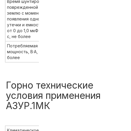
Время шунтирования
поврежденной фазы на
землю с момента
появления однофазной
0,12
утечки и емкости сети
от 0 до 1,0 мкФ на фазу,
с, не более
Потребляемая
мощность, В·А, не
10
более
Горно технические
условия применения
АЗУР.1МК
Климатическое